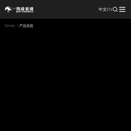
MATI玛缇 | 原创高端瓷砖/岩板品牌
中文
EN
Series
/
产品信息